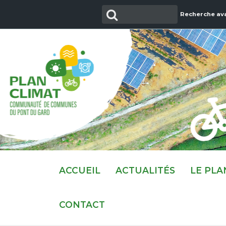
Aller
Recherche
Recherche av
au
contenu
ACCUEIL
ACTUALITÉS
LE PLA
CONTACT