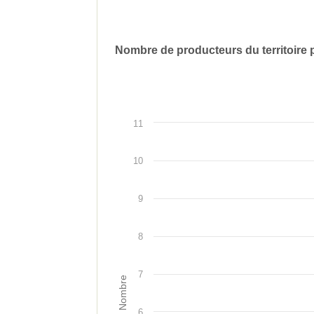
Bilan
Nombre de producteurs du territoire p
Représentation
de
graphique
de
l'indicateur
l'indicateur
11
10
9
8
7
Nombre
6