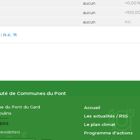
+0,00 
aucun
+100,0
aucun
n.c.
aucun
:
n.c. %
té de Communes du Pont
nue du Pont du Gard
Accueil
ulins
Les actualités
/
RSS
ERS
Le plan climat
newsletters
Programme d'actions