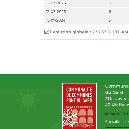
12-03-2025
6
12-03-2025
6
15-07-2024
3
Evolution globale :
233,33 %
|
TCAM
Communau
du Gard
21 bis, ave
30 210 Remo
NEWSLETT
Consulter les 