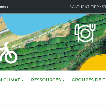
/
S'AUTHENTIFIER
S'
ancée
N CLIMAT
RESSOURCES
GROUPES DE T
▼
▼