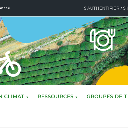
/
S'AUTHENTIFIER
S'
ancée
N CLIMAT
RESSOURCES
GROUPES DE T
▼
▼