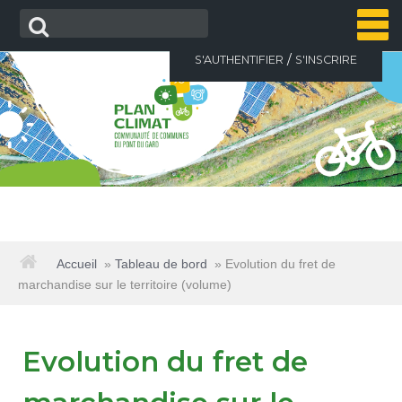
Aller
Recherche
au
contenu
/
S'AUTHENTIFIER
S'INSCRIRE
ACCUEIL
Accueil
»
Tableau de bord
»
Evolution du fret de
marchandise sur le territoire (volume)
ACTUALITÉS
Evolution du fret de
LE PLAN CLIMAT
▼