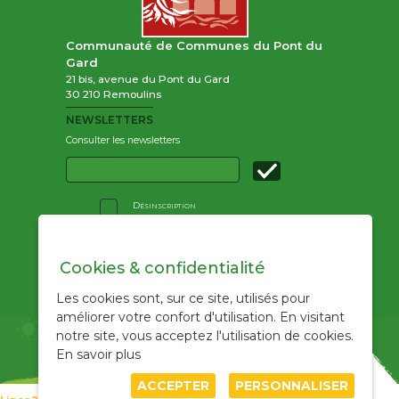
Communauté de Communes du Pont du
Gard
21 bis, avenue du Pont du Gard
30 210 Remoulins
NEWSLETTERS
Consulter les newsletters
Email
:
Désinscription
Accueil
Cookies & confidentialité
Les actualités
/
RSS
Les cookies sont, sur ce site, utilisés pour
Le plan climat
améliorer votre confort d'utilisation. En visitant
Programme d'actions
notre site, vous acceptez l'utilisation de cookies.
Tableau de bord
En savoir plus
ACCEPTER
PERSONNALISER