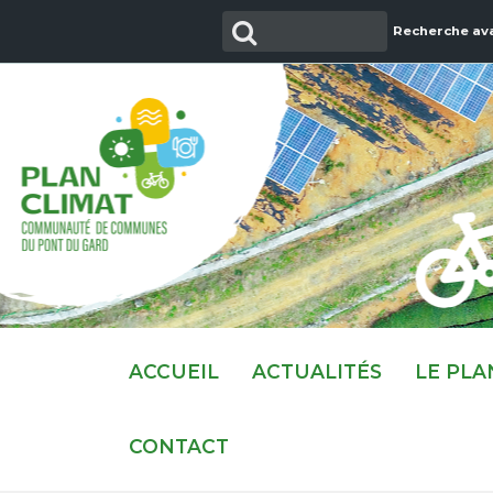
Aller
Recherche
Recherche av
au
contenu
ACCUEIL
ACTUALITÉS
LE PLA
CONTACT