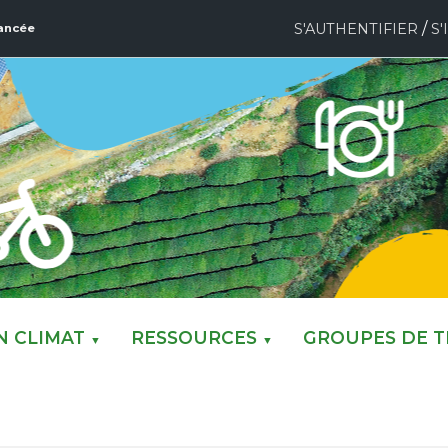
/
S'AUTHENTIFIER
S'
ancée
N CLIMAT
RESSOURCES
GROUPES DE T
▼
▼