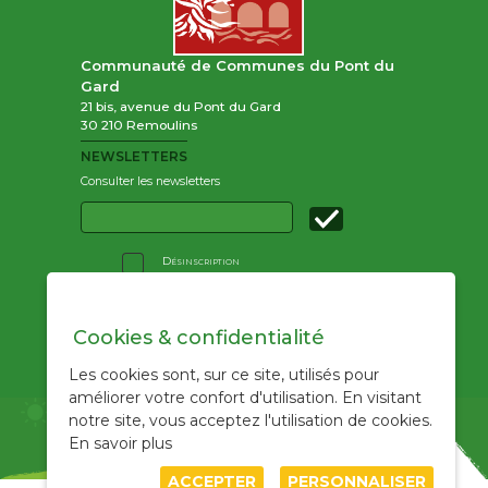
Communauté de Communes du Pont du
Gard
21 bis, avenue du Pont du Gard
30 210 Remoulins
NEWSLETTERS
Consulter les newsletters
Email
:
Désinscription
Accueil
Cookies & confidentialité
Les actualités
/
RSS
Les cookies sont, sur ce site, utilisés pour
Le plan climat
améliorer votre confort d'utilisation. En visitant
Programme d'actions
notre site, vous acceptez l'utilisation de cookies.
Tableau de bord
En savoir plus
ACCEPTER
PERSONNALISER