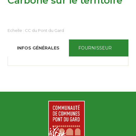
Carbone sur le territoire
RESSOURCES
▼
Echelle :
CC du Pont du Gard
GROUPES DE TRAVAIL
▼
INFOS GÉNÉRALES
FOURNISSEUR
CONTRIBUEZ
CONTACT