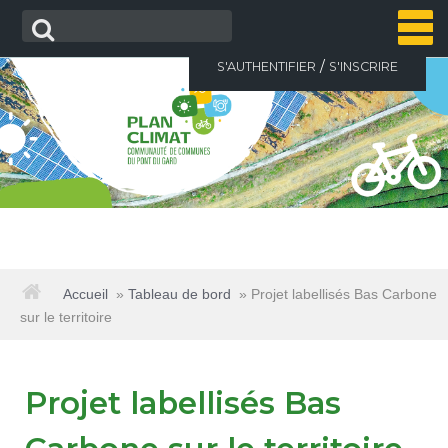
Aller
Recherche
au
contenu
/
S'AUTHENTIFIER
S'INSCRIRE
ACCUEIL
Accueil
»
Tableau de bord
»
Projet labellisés Bas Carbone
sur le territoire
ACTUALITÉS
Projet labellisés Bas
LE PLAN CLIMAT
▼