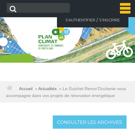
Aller
Recherche
au
contenu
/
S'AUTHENTIFIER
S'INSCRIRE
ACCUEIL
Accueil
»
Actualités
»
Le Guichet Renov'Occitanie vous
accompagne dans vos projets de rénovation énergétique
ACTUALITÉS
LE PLAN CLIMAT
CONSULTER LES ARCHIVES
▼