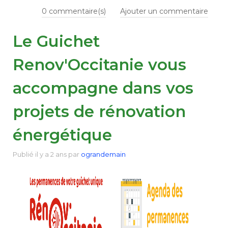
0
commentaire(s)
Ajouter un commentaire
RESSOURCES
▼
Le Guichet
GROUPES DE TRAVAIL
▼
Renov'Occitanie vous
accompagne dans vos
CONTRIBUEZ
projets de rénovation
énergétique
CONTACT
Publié
il y a 2 ans
par
ograndemain