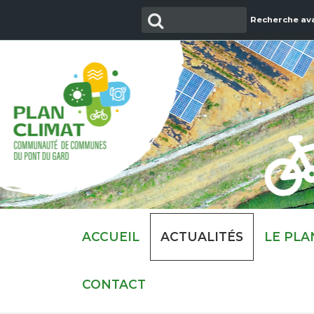
Aller
Recherche
Recherche av
au
contenu
ACCUEIL
ACTUALITÉS
LE PLA
CONTACT