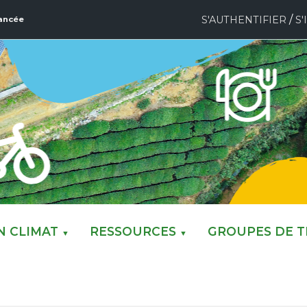
/
S'AUTHENTIFIER
S'
ancée
N CLIMAT
RESSOURCES
GROUPES DE T
▼
▼